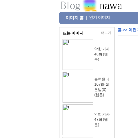
이미지 홈
인기 이미지
|
홈
>>
이전
뜨는 이미지
더보기
악한 기사
48화 (웹
툰)
블랙윈터
107화.짙
은밤(3)
(웹툰)
악한 기사
47화 (웹
툰)