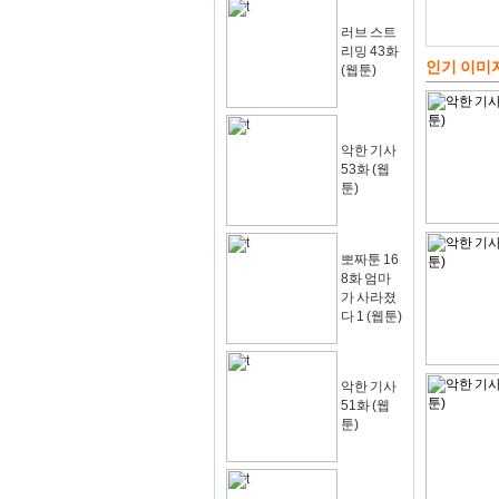
러브 스트
리밍 43화
인기 이미
(웹툰)
악한 기사
53화 (웹
툰)
뽀짜툰 16
8화 엄마
가 사라졌
다 1 (웹툰)
악한 기사
51화 (웹
툰)