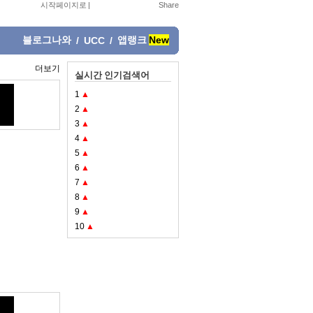
시작페이지로
|
블로그나와
앱랭크
New
/
UCC
/
더보기
실시간 인기검색어
1
▲
2
▲
3
▲
4
▲
5
▲
6
▲
7
▲
8
▲
9
▲
10
▲