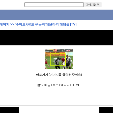
 페이지
>>
'수비도 GK도 무능력'에브라의 헤딩골 [TV]
바로가기 (이미지를 클릭해 주세요)
펌:
이메일
•
주소
•
에디터
•
HTML