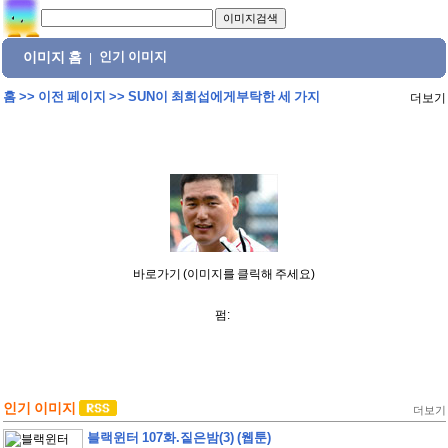
이미지 홈
인기 이미지
|
홈
>>
이전 페이지
>>
SUN이 최희섭에게부탁한 세 가지
더보기
바로가기 (이미지를 클릭해 주세요)
펌:
인기 이미지
더보기
블랙윈터 107화.짙은밤(3) (웹툰)