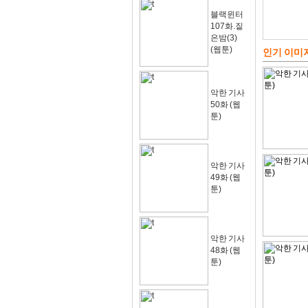
블랙윈터
107화.짙
은밤(3)
(웹툰)
인기 이미
악한 기사
50화 (웹
툰)
악한 기사
49화 (웹
툰)
악한 기사
48화 (웹
툰)