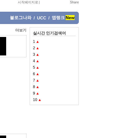
시작페이지로
|
블로그나와
앱랭크
New
/
UCC
/
더보기
실시간 인기검색어
1
▲
2
▲
3
▲
4
▲
5
▲
6
▲
7
▲
8
▲
9
▲
10
▲