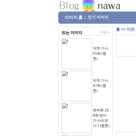
이미지 홈
인기 이미지
|
홈
>>
이전
뜨는 이미지
더보기
악한 기사
51화 (웹
툰)
악한 기사
47화 (웹
툰)
뽀짜툰 16
8화 엄마
가 사라졌
다 1 (웹툰)