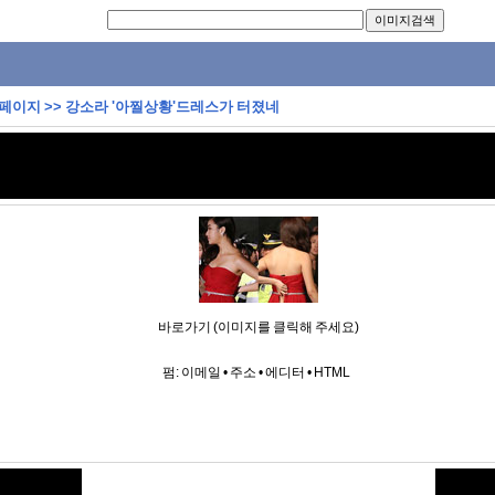
 페이지
>>
강소라 '아찔상황'드레스가 터졌네
바로가기 (이미지를 클릭해 주세요)
펌:
이메일
•
주소
•
에디터
•
HTML