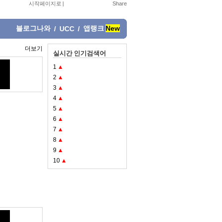
시작페이지로
|
블로그나와
앱랭크
New
/
UCC
/
더보기
실시간 인기검색어
1
▲
2
▲
3
▲
4
▲
5
▲
6
▲
7
▲
8
▲
9
▲
10
▲