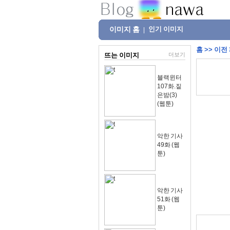
이미지 홈
인기 이미지
|
홈
>>
이전
뜨는 이미지
더보기
블랙윈터
107화.짙
은밤(3)
(웹툰)
악한 기사
49화 (웹
툰)
악한 기사
51화 (웹
툰)