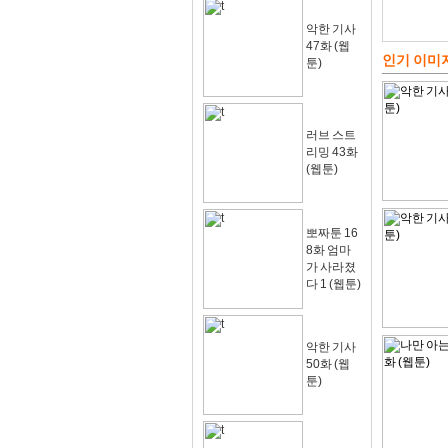
악한 기사
47화 (웹
인기 이미
툰)
러브 스트
리밍 43화
(웹툰)
뽀짜툰 16
8화 엄마
가 사라졌
다 1 (웹툰)
악한 기사
50화 (웹
툰)