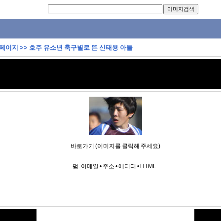
 페이지
>>
호주 유소년 축구별로 뜬 신태용 아들
바로가기 (이미지를 클릭해 주세요)
펌:
이메일
•
주소
•
에디터
•
HTML