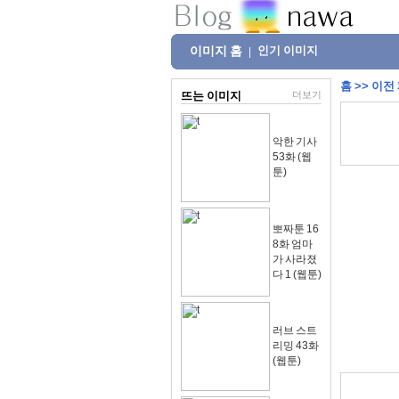
이미지 홈
인기 이미지
|
홈
>>
이전
뜨는 이미지
더보기
악한 기사
53화 (웹
툰)
뽀짜툰 16
8화 엄마
가 사라졌
다 1 (웹툰)
러브 스트
리밍 43화
(웹툰)