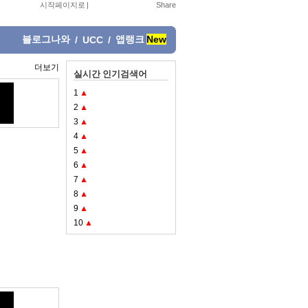
시작페이지로
|
블로그나와
앱랭크
New
/
UCC
/
더보기
실시간 인기검색어
1
▲
2
▲
3
▲
4
▲
5
▲
6
▲
7
▲
8
▲
9
▲
10
▲