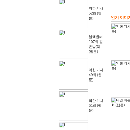
악한 기사
52화 (웹
인기 이미
툰)
블랙윈터
107화.짙
은밤(3)
(웹툰)
악한 기사
49화 (웹
툰)
악한 기사
51화 (웹
툰)