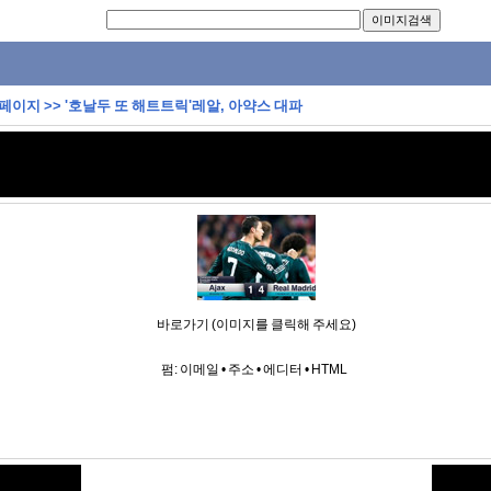
 페이지
>>
'호날두 또 해트트릭'레알, 아약스 대파
바로가기 (이미지를 클릭해 주세요)
펌:
이메일
•
주소
•
에디터
•
HTML