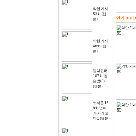
악한 기사
53화 (웹
인기 이미
툰)
악한 기사
48화 (웹
툰)
블랙윈터
107화.짙
은밤(3)
(웹툰)
뽀짜툰 16
8화 엄마
가 사라졌
다 1 (웹툰)