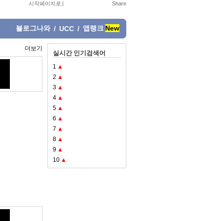
시작페이지로
|
블로그나와
앱랭크
New
/
UCC
/
더보기
실시간 인기검색어
1
▲
2
▲
3
▲
4
▲
5
▲
6
▲
7
▲
8
▲
9
▲
10
▲