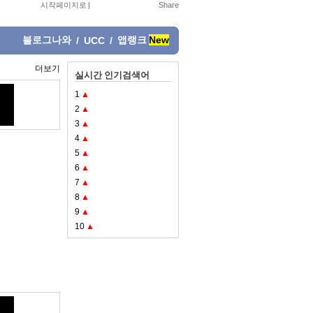
시작페이지로
|
블로그나와
앱랭크
New
/
UCC
/
더보기
실시간 인기검색어
1
▲
2
▲
3
▲
4
▲
5
▲
6
▲
7
▲
8
▲
9
▲
10
▲