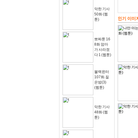
악한 기사
50화 (웹
인기 이미
툰)
뽀짜툰 16
8화 엄마
가 사라졌
다 1 (웹툰)
블랙윈터
107화.짙
은밤(3)
(웹툰)
악한 기사
48화 (웹
툰)