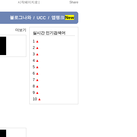
시작페이지로
|
블로그나와
앱랭크
New
/
UCC
/
더보기
실시간 인기검색어
1
▲
2
▲
3
▲
4
▲
5
▲
6
▲
7
▲
8
▲
9
▲
10
▲