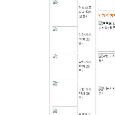
러브 스트
리밍 43화
인기 이미
(웹툰)
악한 기사
50화 (웹
툰)
악한 기사
48화 (웹
툰)
악한 기사
49화 (웹
툰)
블랙윈터