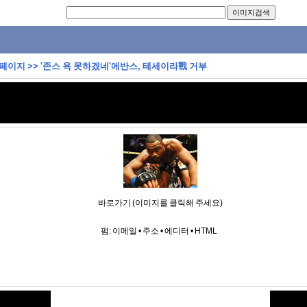
 페이지
>>
'존스 욕 못하겠네'에반스, 테세이라戰 거부
바로가기 (이미지를 클릭해 주세요)
펌:
이메일
•
주소
•
에디터
•
HTML