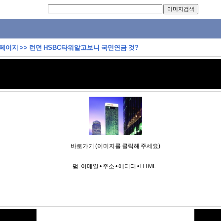
 페이지
>>
런던 HSBC타워알고보니 국민연금 것?
바로가기 (이미지를 클릭해 주세요)
펌:
이메일
•
주소
•
에디터
•
HTML