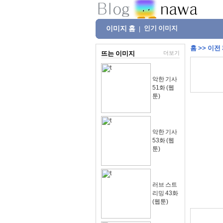
이미지 홈
인기 이미지
|
홈
>>
이전
뜨는 이미지
더보기
악한 기사
51화 (웹
툰)
악한 기사
53화 (웹
툰)
러브 스트
리밍 43화
(웹툰)