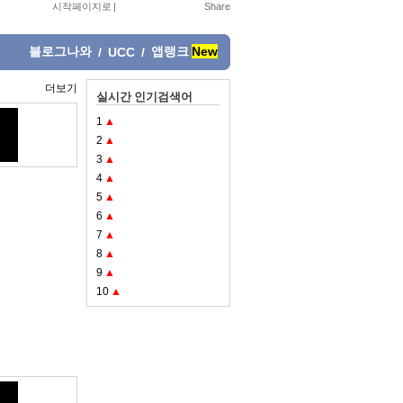
시작페이지로
|
블로그나와
앱랭크
New
/
UCC
/
더보기
실시간 인기검색어
1
▲
2
▲
3
▲
4
▲
5
▲
6
▲
7
▲
8
▲
9
▲
10
▲