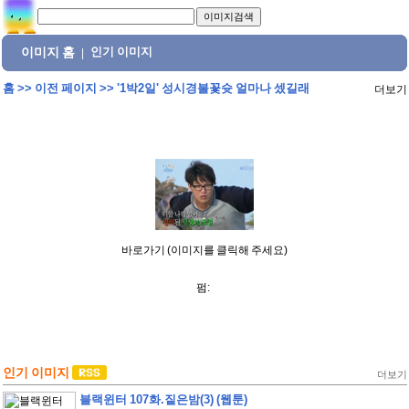
이미지 홈
인기 이미지
|
홈
>>
이전 페이지
>>
'1박2일' 성시경불꽃슛 얼마나 셌길래
더보기
바로가기 (이미지를 클릭해 주세요)
펌:
인기 이미지
더보기
블랙윈터 107화.짙은밤(3) (웹툰)