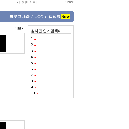
시작페이지로
|
블로그나와
앱랭크
New
/
UCC
/
더보기
실시간 인기검색어
1
▲
2
▲
3
▲
4
▲
5
▲
6
▲
7
▲
8
▲
9
▲
10
▲