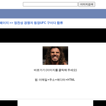
 페이지
>>
정찬성 경쟁자 등장UFC 구이다 합류
바로가기 (이미지를 클릭해 주세요)
펌:
이메일
•
주소
•
에디터
•
HTML