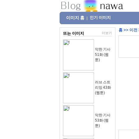
이미지 홈
인기 이미지
|
홈
>>
이전
뜨는 이미지
더보기
악한 기사
51화 (웹
툰)
러브 스트
리밍 43화
(웹툰)
악한 기사
53화 (웹
툰)