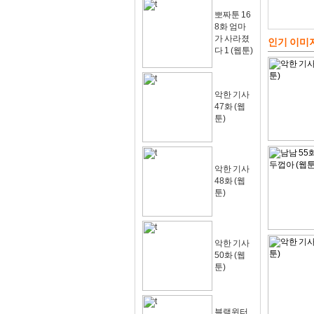
뽀짜툰 16
8화 엄마
가 사라졌
인기 이미
다 1 (웹툰)
악한 기사
47화 (웹
툰)
악한 기사
48화 (웹
툰)
악한 기사
50화 (웹
툰)
블랙윈터