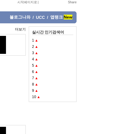
시작페이지로
|
블로그나와
앱랭크
New
/
UCC
/
더보기
실시간 인기검색어
1
▲
2
▲
3
▲
4
▲
5
▲
6
▲
7
▲
8
▲
9
▲
10
▲