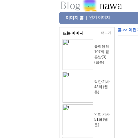
이미지 홈
인기 이미지
|
홈
>>
이전
뜨는 이미지
더보기
블랙윈터
107화.짙
은밤(3)
(웹툰)
악한 기사
48화 (웹
툰)
악한 기사
51화 (웹
툰)