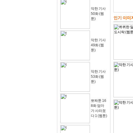
악한 기사
50화 (웹
인기 이미
툰)
악한 기사
49화 (웹
툰)
악한 기사
53화 (웹
툰)
뽀짜툰 16
8화 엄마
가 사라졌
다 1 (웹툰)