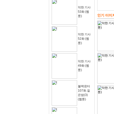
악한 기사
53화 (웹
인기 이미
툰)
악한 기사
52화 (웹
툰)
악한 기사
49화 (웹
툰)
블랙윈터
107화.짙
은밤(3)
(웹툰)