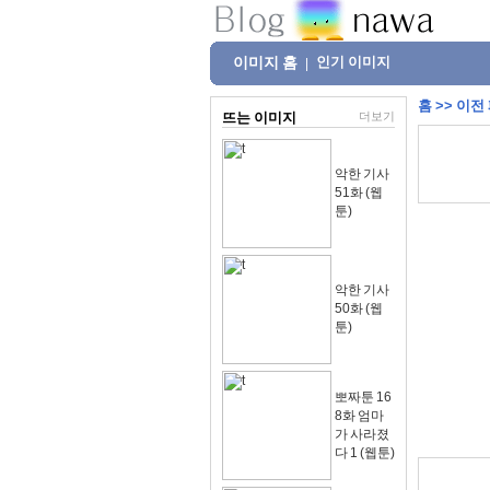
이미지 홈
인기 이미지
|
홈
>>
이전
뜨는 이미지
더보기
악한 기사
51화 (웹
툰)
악한 기사
50화 (웹
툰)
뽀짜툰 16
8화 엄마
가 사라졌
다 1 (웹툰)