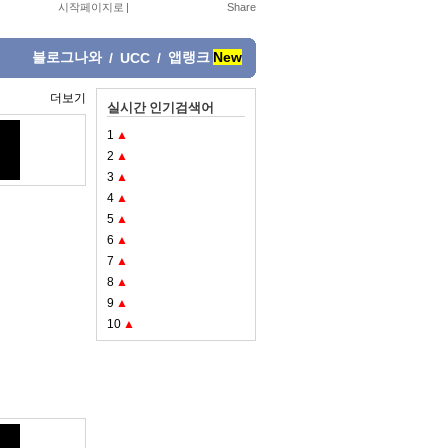
시작페이지로
|
블로그나와
앱랭크
New
/
UCC
/
더보기
실시간 인기검색어
1
▲
2
▲
3
▲
4
▲
5
▲
6
▲
7
▲
8
▲
9
▲
10
▲