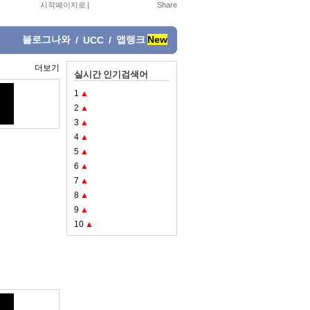
시작페이지로
|
블로그나와
앱랭크
New
/
UCC
/
더보기
실시간 인기검색어
1
▲
2
▲
3
▲
4
▲
5
▲
6
▲
7
▲
8
▲
9
▲
10
▲