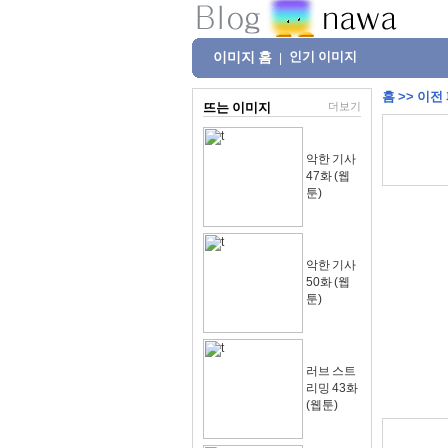
이미지 홈
인기 이미지
|
홈
>>
이전
뜨는 이미지
더보기
악한 기사
47화 (웹
툰)
악한 기사
50화 (웹
툰)
러브 스트
리밍 43화
(웹툰)