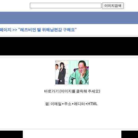
 페이지
>>
"레즈비언 딸 위해남편감 구해요"
바로가기 (이미지를 클릭해 주세요)
펌:
이메일
•
주소
•
에디터
•
HTML