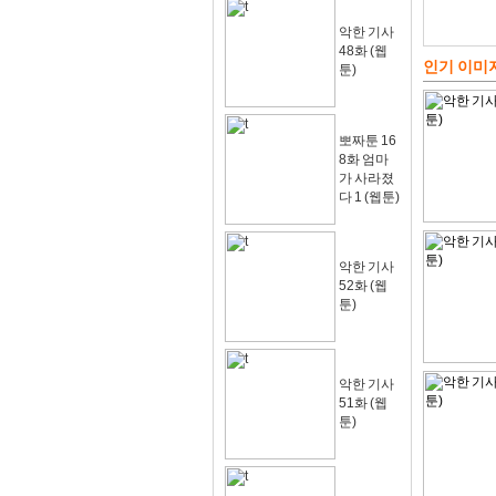
악한 기사
48화 (웹
인기 이미
툰)
뽀짜툰 16
8화 엄마
가 사라졌
다 1 (웹툰)
악한 기사
52화 (웹
툰)
악한 기사
51화 (웹
툰)