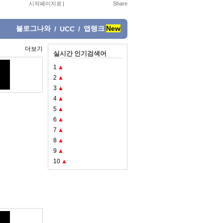
시작페이지로
|
블로그나와
앱랭크
New
/
UCC
/
더보기
실시간 인기검색어
1
▲
2
▲
3
▲
4
▲
5
▲
6
▲
7
▲
8
▲
9
▲
10
▲