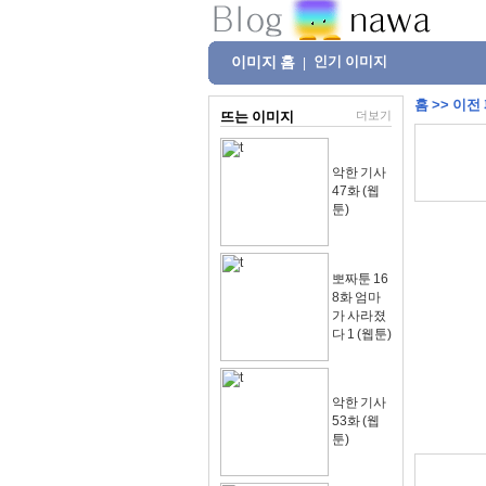
이미지 홈
인기 이미지
|
홈
>>
이전
뜨는 이미지
더보기
악한 기사
47화 (웹
툰)
뽀짜툰 16
8화 엄마
가 사라졌
다 1 (웹툰)
악한 기사
53화 (웹
툰)