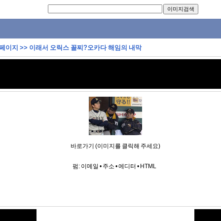
 페이지
>>
이래서 오릭스 꼴찌?오카다 해임의 내막
바로가기 (이미지를 클릭해 주세요)
펌:
이메일
•
주소
•
에디터
•
HTML