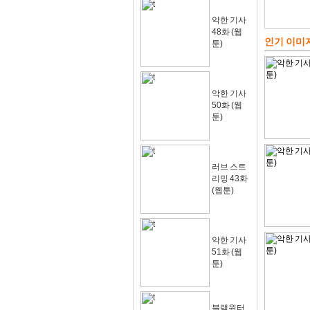
악한 기사
48화 (웹
인기 이미
툰)
악한 기사
50화 (웹
툰)
러브 스트
리밍 43화
(웹툰)
악한 기사
51화 (웹
툰)
블랙윈터