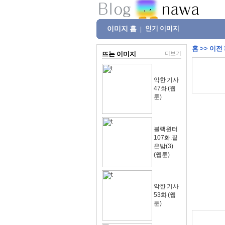
이미지 홈
인기 이미지
|
홈
>>
이전
뜨는 이미지
더보기
악한 기사
47화 (웹
툰)
블랙윈터
107화.짙
은밤(3)
(웹툰)
악한 기사
53화 (웹
툰)