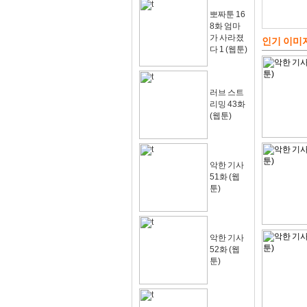
뽀짜툰 16
8화 엄마
가 사라졌
인기 이미
다 1 (웹툰)
러브 스트
리밍 43화
(웹툰)
악한 기사
51화 (웹
툰)
악한 기사
52화 (웹
툰)