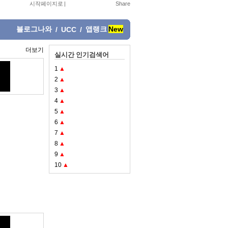
시작페이지로
|
블로그나와
앱랭크
New
/
UCC
/
더보기
실시간 인기검색어
1
▲
2
▲
3
▲
4
▲
5
▲
6
▲
7
▲
8
▲
9
▲
10
▲