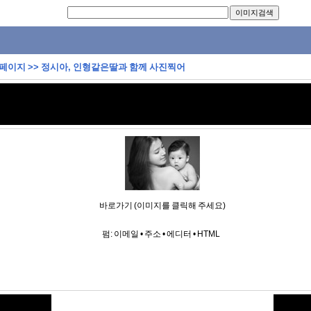
 페이지
>>
정시아, 인형같은딸과 함께 사진찍어
바로가기 (이미지를 클릭해 주세요)
펌:
이메일
•
주소
•
에디터
•
HTML