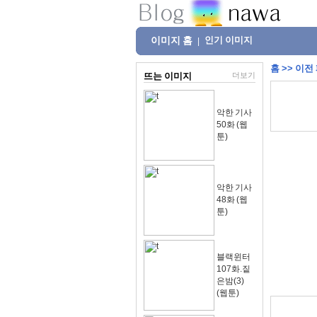
이미지 홈
인기 이미지
|
홈
>>
이전
뜨는 이미지
더보기
악한 기사
50화 (웹
툰)
악한 기사
48화 (웹
툰)
블랙윈터
107화.짙
은밤(3)
(웹툰)