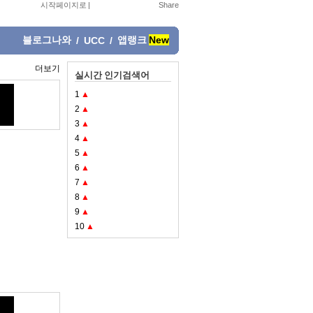
시작페이지로
|
블로그나와
앱랭크
New
/
UCC
/
더보기
실시간 인기검색어
1
▲
2
▲
3
▲
4
▲
5
▲
6
▲
7
▲
8
▲
9
▲
10
▲