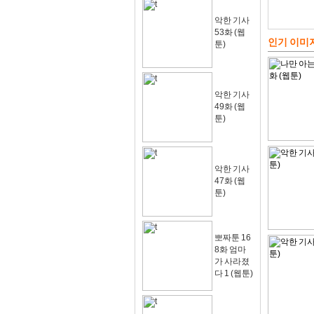
악한 기사
53화 (웹
인기 이미
툰)
악한 기사
49화 (웹
툰)
악한 기사
47화 (웹
툰)
뽀짜툰 16
8화 엄마
가 사라졌
다 1 (웹툰)