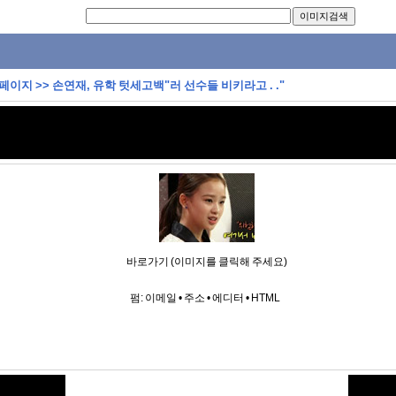
 페이지
>>
손연재, 유학 텃세고백"러 선수들 비키라고 . ."
바로가기 (이미지를 클릭해 주세요)
펌:
이메일
•
주소
•
에디터
•
HTML