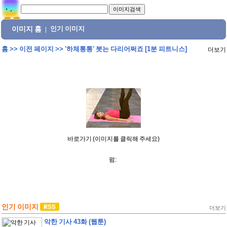
이미지 홈
인기 이미지
|
홈
>>
이전 페이지
>>
'하체통통' 붓는 다리어쩌죠 [1분 피트니스]
더보기
바로가기 (이미지를 클릭해 주세요)
펌:
인기 이미지
더보기
악한 기사 43화 (웹툰)