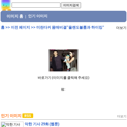
이미지 홈
인기 이미지
|
홈
>>
이전 페이지
>>
미란다커 몸매비결"올랜도볼룸과 하이킹"
더보기
바로가기 (이미지를 클릭해 주세요)
펌:
인기 이미지
더보기
악한 기사 29화 (웹툰)