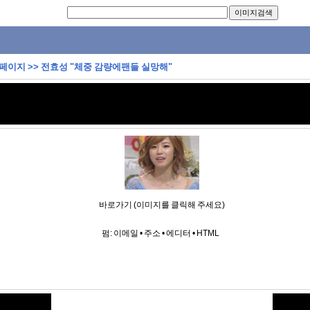
 페이지
>>
전효성 "체중 감량에팬들 실망해"
바로가기 (이미지를 클릭해 주세요)
펌:
이메일
•
주소
•
에디터
•
HTML