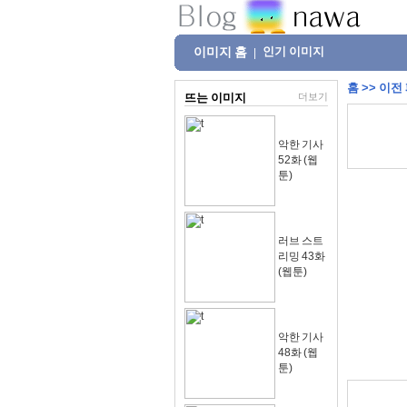
이미지 홈
인기 이미지
|
홈
>>
이전
뜨는 이미지
더보기
악한 기사
52화 (웹
툰)
러브 스트
리밍 43화
(웹툰)
악한 기사
48화 (웹
툰)