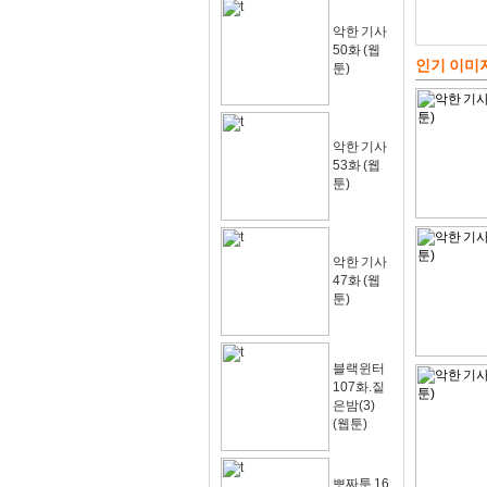
악한 기사
50화 (웹
인기 이미
툰)
악한 기사
53화 (웹
툰)
악한 기사
47화 (웹
툰)
블랙윈터
107화.짙
은밤(3)
(웹툰)
뽀짜툰 16