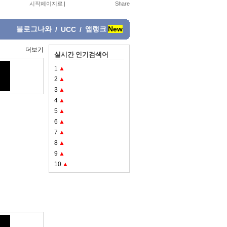
시작페이지로
|
블로그나와
앱랭크
New
/
UCC
/
더보기
실시간 인기검색어
1
▲
2
▲
3
▲
4
▲
5
▲
6
▲
7
▲
8
▲
9
▲
10
▲