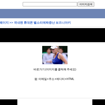
 페이지
>>
국내팬 휴대폰 벨소리에짜증난 보즈니아키
바로가기 (이미지를 클릭해 주세요)
펌:
이메일
•
주소
•
에디터
•
HTML