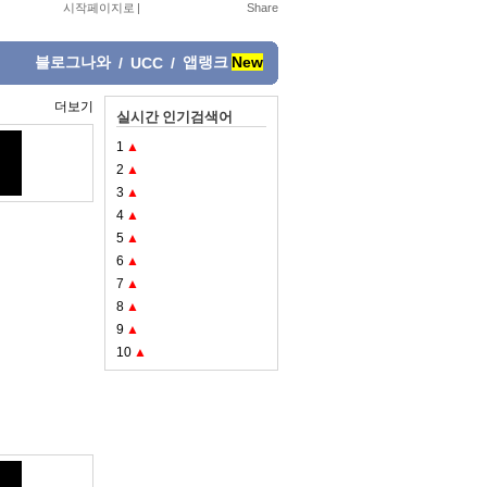
시작페이지로
|
블로그나와
앱랭크
New
/
UCC
/
더보기
실시간 인기검색어
1
▲
2
▲
3
▲
4
▲
5
▲
6
▲
7
▲
8
▲
9
▲
10
▲