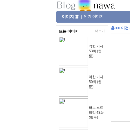
이미지 홈
인기 이미지
|
홈
>>
이전
뜨는 이미지
더보기
악한 기사
53화 (웹
툰)
악한 기사
50화 (웹
툰)
러브 스트
리밍 43화
(웹툰)