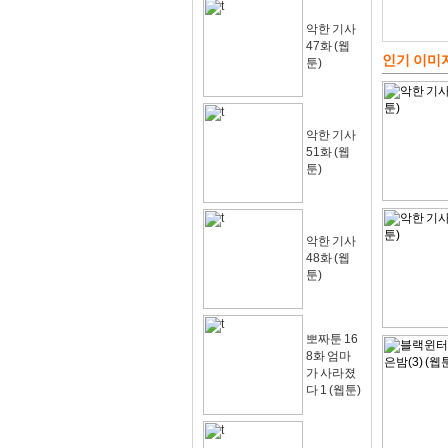
악한 기사
47화 (웹
인기 이미
툰)
악한 기사
51화 (웹
툰)
악한 기사
48화 (웹
툰)
뽀짜툰 16
8화 엄마
가 사라졌
다 1 (웹툰)