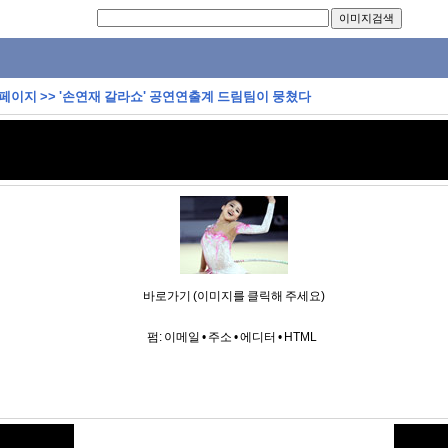
 페이지
>>
'손연재 갈라쇼' 공연연출계 드림팀이 뭉쳤다
바로가기 (이미지를 클릭해 주세요)
펌:
이메일
•
주소
•
에디터
•
HTML