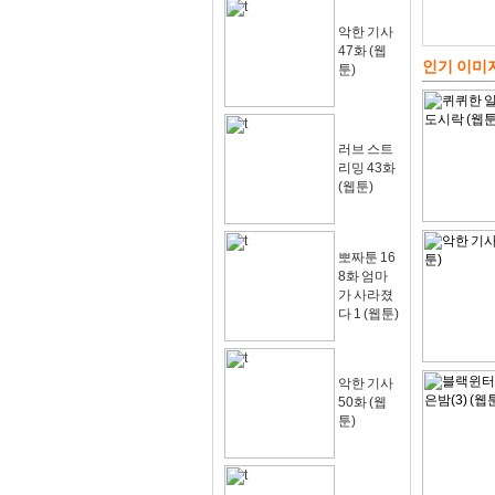
악한 기사
47화 (웹
인기 이미
툰)
러브 스트
리밍 43화
(웹툰)
뽀짜툰 16
8화 엄마
가 사라졌
다 1 (웹툰)
악한 기사
50화 (웹
툰)