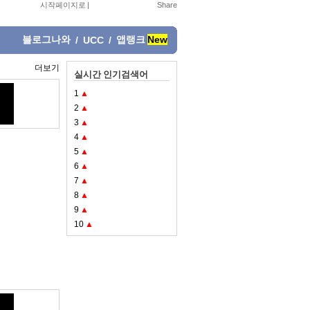
시작페이지로
|
블로그나와
앱랭크
New
/
UCC
/
더보기
실시간 인기검색어
1
▲
2
▲
3
▲
4
▲
5
▲
6
▲
7
▲
8
▲
9
▲
10
▲