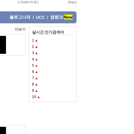
시작페이지로
|
블로그나와
앱랭크
New
/
UCC
/
더보기
실시간 인기검색어
1
▲
2
▲
3
▲
4
▲
5
▲
6
▲
7
▲
8
▲
9
▲
10
▲