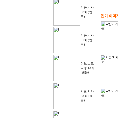
악한 기사
53화 (웹
인기 이미
툰)
악한 기사
51화 (웹
툰)
러브 스트
리밍 43화
(웹툰)
악한 기사
48화 (웹
툰)