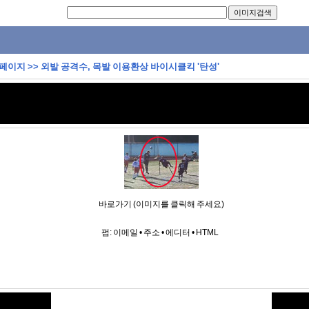
 페이지
>>
외발 공격수, 목발 이용환상 바이시클킥 '탄성'
바로가기 (이미지를 클릭해 주세요)
펌:
이메일
•
주소
•
에디터
•
HTML