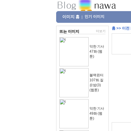
이미지 홈
인기 이미지
|
홈
>>
이전
뜨는 이미지
더보기
악한 기사
47화 (웹
툰)
블랙윈터
107화.짙
은밤(3)
(웹툰)
악한 기사
49화 (웹
툰)