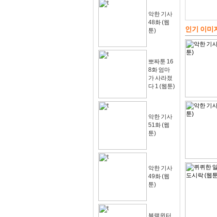
악한 기사
48화 (웹
인기 이미
툰)
뽀짜툰 16
8화 엄마
가 사라졌
다 1 (웹툰)
악한 기사
51화 (웹
툰)
악한 기사
49화 (웹
툰)
블랙윈터