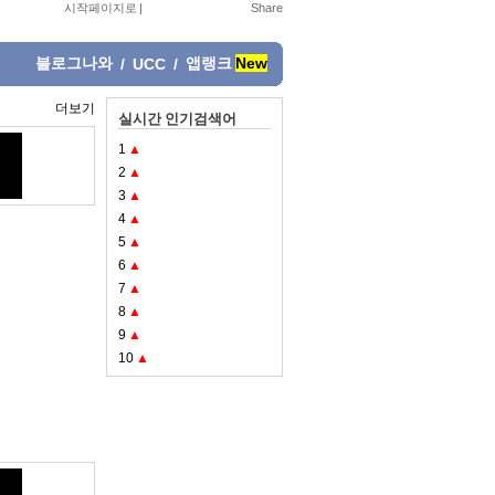
시작페이지로
|
블로그나와
앱랭크
New
/
UCC
/
더보기
실시간 인기검색어
1
▲
2
▲
3
▲
4
▲
5
▲
6
▲
7
▲
8
▲
9
▲
10
▲