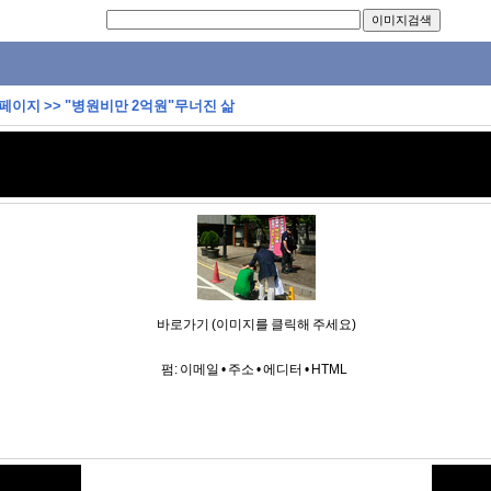
 페이지
>>
"병원비만 2억원"무너진 삶
바로가기 (이미지를 클릭해 주세요)
펌:
이메일
•
주소
•
에디터
•
HTML