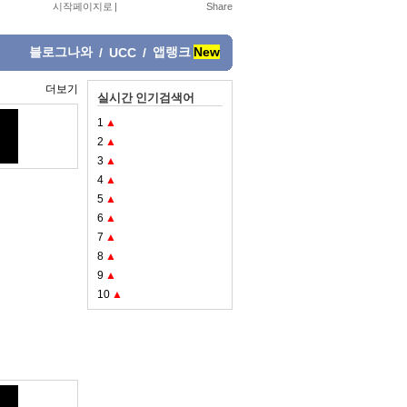
시작페이지로
|
블로그나와
앱랭크
New
/
UCC
/
더보기
실시간 인기검색어
1
▲
2
▲
3
▲
4
▲
5
▲
6
▲
7
▲
8
▲
9
▲
10
▲