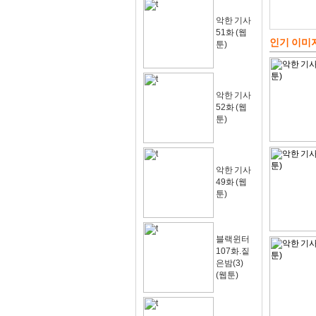
악한 기사
51화 (웹
인기 이미
툰)
악한 기사
52화 (웹
툰)
악한 기사
49화 (웹
툰)
블랙윈터
107화.짙
은밤(3)
(웹툰)