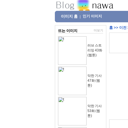
이미지 홈
인기 이미지
|
홈
>>
이전
뜨는 이미지
더보기
러브 스트
리밍 43화
(웹툰)
악한 기사
47화 (웹
툰)
악한 기사
53화 (웹
툰)