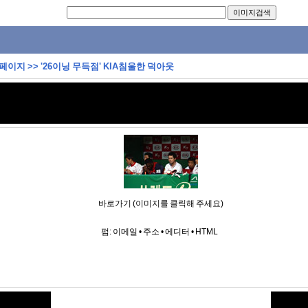
 페이지
>>
'26이닝 무득점' KIA침울한 덕아웃
바로가기 (이미지를 클릭해 주세요)
펌:
이메일
•
주소
•
에디터
•
HTML