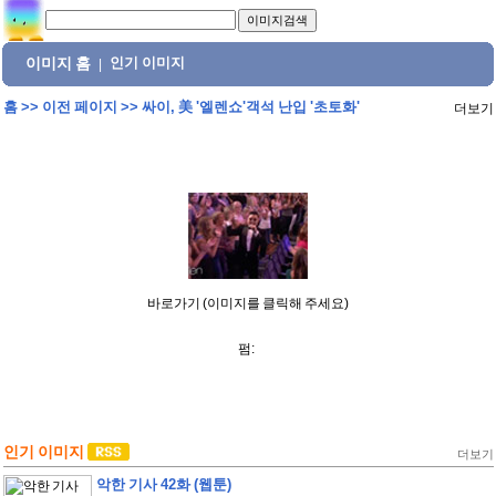
이미지 홈
인기 이미지
|
홈
>>
이전 페이지
>>
싸이, 美 '엘렌쇼'객석 난입 '초토화'
더보기
바로가기 (이미지를 클릭해 주세요)
펌:
인기 이미지
더보기
악한 기사 42화 (웹툰)