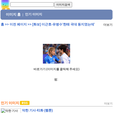
이미지 홈
인기 이미지
|
홈
>>
이전 페이지
>>
[화보] 이근호-유병수'한때 국대 동지였는데'
더보기
바로가기 (이미지를 클릭해 주세요)
펌:
인기 이미지
더보기
악한 기사 41화 (웹툰)