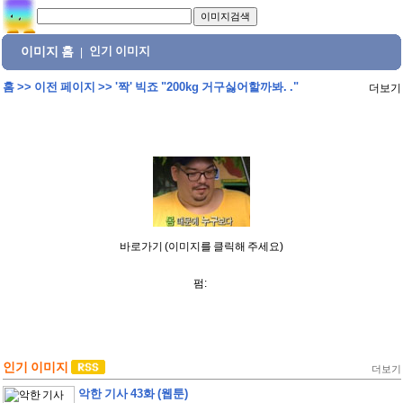
이미지 홈
인기 이미지
|
홈
>>
이전 페이지
>>
'짝' 빅죠 "200kg 거구싫어할까봐. ."
더보기
바로가기 (이미지를 클릭해 주세요)
펌:
인기 이미지
더보기
악한 기사 43화 (웹툰)