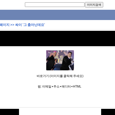
 페이지
>>
싸이 '그 춤아닌데요'
바로가기 (이미지를 클릭해 주세요)
펌:
이메일
•
주소
•
에디터
•
HTML