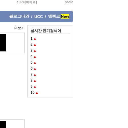
시작페이지로
|
블로그나와
앱랭크
New
/
UCC
/
더보기
실시간 인기검색어
1
▲
2
▲
3
▲
4
▲
5
▲
6
▲
7
▲
8
▲
9
▲
10
▲