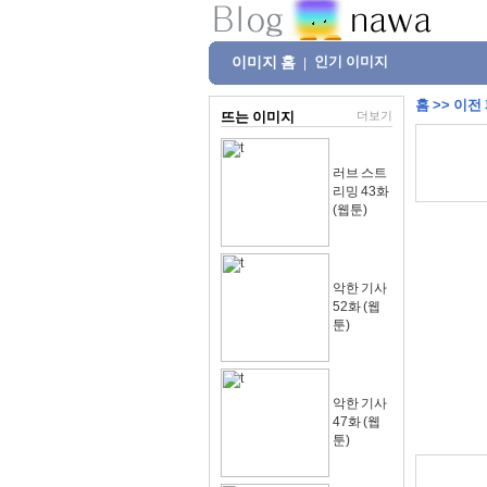
이미지 홈
인기 이미지
|
홈
>>
이전
뜨는 이미지
더보기
러브 스트
리밍 43화
(웹툰)
악한 기사
52화 (웹
툰)
악한 기사
47화 (웹
툰)