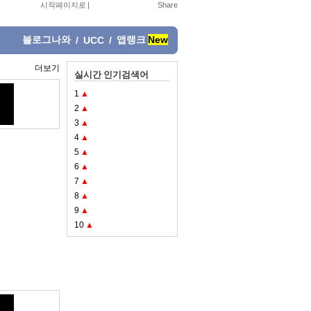
시작페이지로
|
블로그나와
앱랭크
New
/
UCC
/
더보기
실시간 인기검색어
1
▲
2
▲
3
▲
4
▲
5
▲
6
▲
7
▲
8
▲
9
▲
10
▲