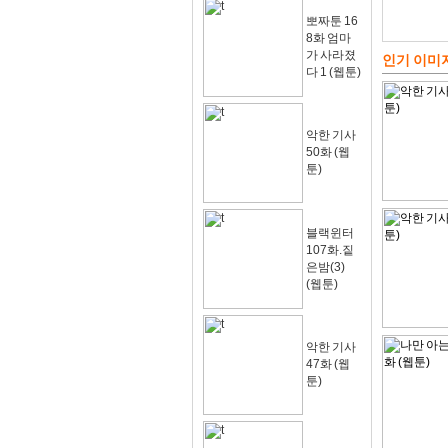
뽀짜툰 16
8화 엄마
가 사라졌
인기 이미
다 1 (웹툰)
악한 기사
50화 (웹
툰)
블랙윈터
107화.짙
은밤(3)
(웹툰)
악한 기사
47화 (웹
툰)