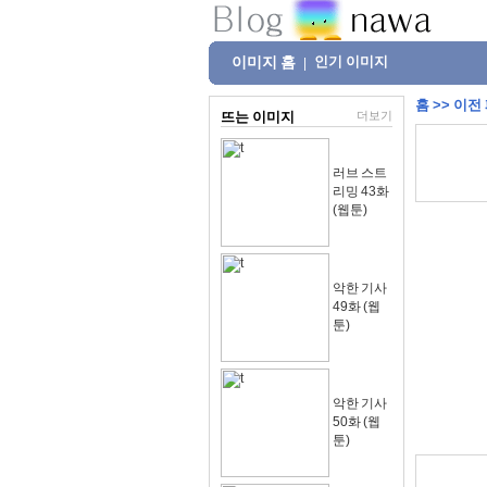
이미지 홈
인기 이미지
|
홈
>>
이전
뜨는 이미지
더보기
러브 스트
리밍 43화
(웹툰)
악한 기사
49화 (웹
툰)
악한 기사
50화 (웹
툰)