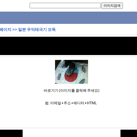
 페이지
>>
일본 우익태극기 모독
바로가기 (이미지를 클릭해 주세요)
펌:
이메일
•
주소
•
에디터
•
HTML