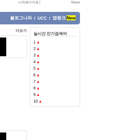
시작페이지로
|
블로그나와
앱랭크
New
/
UCC
/
더보기
실시간 인기검색어
1
▲
2
▲
3
▲
4
▲
5
▲
6
▲
7
▲
8
▲
9
▲
10
▲