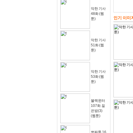
악한 기사
48화 (웹
인기 이미
툰)
악한 기사
51화 (웹
툰)
악한 기사
53화 (웹
툰)
블랙윈터
107화.짙
은밤(3)
(웹툰)
뽀짜툰 16