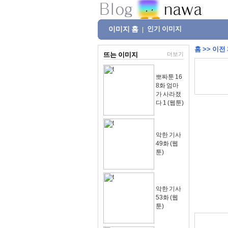
이미지 홈
인기 이미지
|
홈
>>
이전
뜨는 이미지
더보기
뽀짜툰 16
8화 엄마
가 사라졌
다 1 (웹툰)
악한 기사
49화 (웹
툰)
악한 기사
53화 (웹
툰)