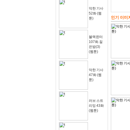
악한 기사
52화 (웹
인기 이미
툰)
블랙윈터
107화.짙
은밤(3)
(웹툰)
악한 기사
47화 (웹
툰)
러브 스트
리밍 43화
(웹툰)