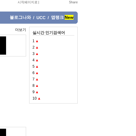
시작페이지로
|
블로그나와
앱랭크
New
/
UCC
/
더보기
실시간 인기검색어
1
▲
2
▲
3
▲
4
▲
5
▲
6
▲
7
▲
8
▲
9
▲
10
▲