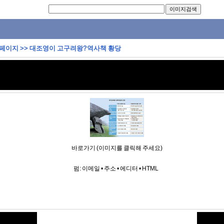
 페이지
>>
대조영이 고구려왕?역사책 황당
바로가기 (이미지를 클릭해 주세요)
펌:
이메일
•
주소
•
에디터
•
HTML