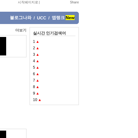
시작페이지로
|
블로그나와
앱랭크
New
/
UCC
/
더보기
실시간 인기검색어
1
▲
2
▲
3
▲
4
▲
5
▲
6
▲
7
▲
8
▲
9
▲
10
▲