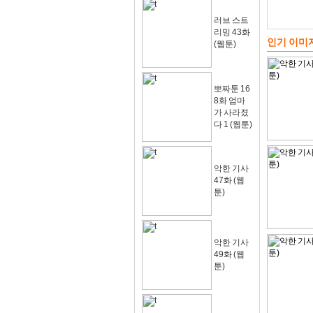
러브 스트
리밍 43화
인기 이미
(웹툰)
뽀짜툰 16
8화 엄마
가 사라졌
다 1 (웹툰)
악한 기사
47화 (웹
툰)
악한 기사
49화 (웹
툰)