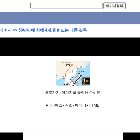
 페이지
>>
50년만에 한해 4개,한반도는 태풍 길목
바로가기 (이미지를 클릭해 주세요)
펌:
이메일
•
주소
•
에디터
•
HTML