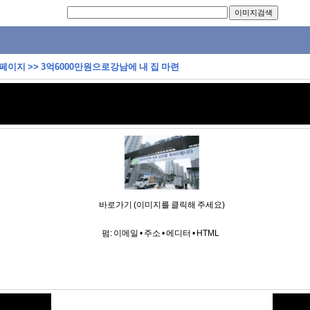
 페이지
>>
3억6000만원으로강남에 내 집 마련
바로가기 (이미지를 클릭해 주세요)
펌:
이메일
•
주소
•
에디터
•
HTML