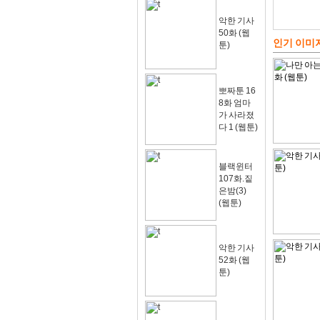
악한 기사
50화 (웹
인기 이미
툰)
뽀짜툰 16
8화 엄마
가 사라졌
다 1 (웹툰)
블랙윈터
107화.짙
은밤(3)
(웹툰)
악한 기사
52화 (웹
툰)