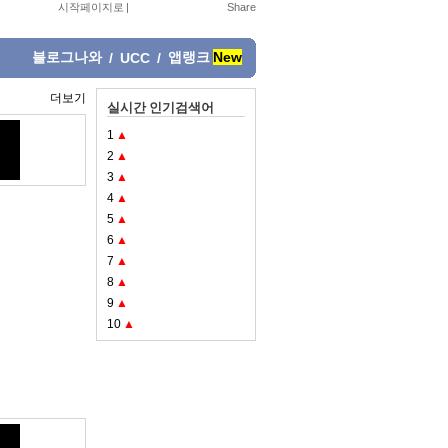
시작페이지로
|
블로그나와
앱랭크
New
/
UCC
/
더보기
실시간 인기검색어
1
▲
2
▲
3
▲
4
▲
5
▲
6
▲
7
▲
8
▲
9
▲
10
▲