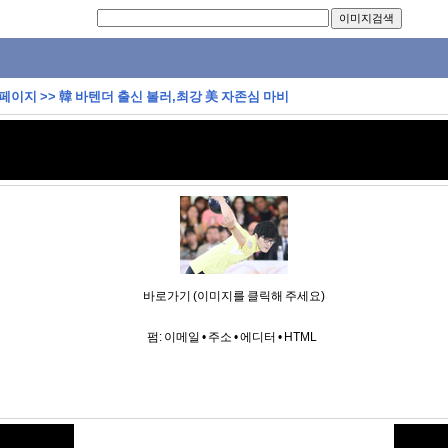
 페이지
>>
韓 바텐더 출신 볼러,최강 美 자존심 마비
바로가기 (이미지를 클릭해 주세요)
펌:
이메일
•
주소
•
에디터
•
HTML