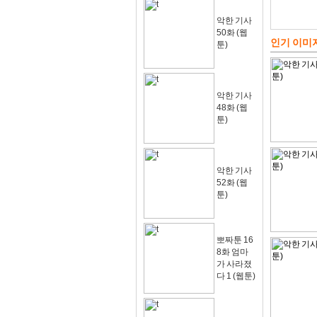
악한 기사
50화 (웹
인기 이미
툰)
악한 기사
48화 (웹
툰)
악한 기사
52화 (웹
툰)
뽀짜툰 16
8화 엄마
가 사라졌
다 1 (웹툰)