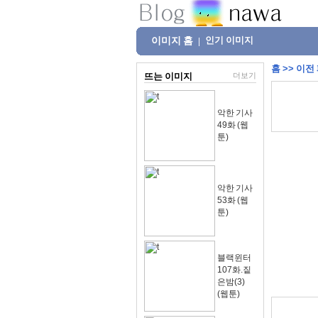
이미지 홈
인기 이미지
|
홈
>>
이전
뜨는 이미지
더보기
악한 기사
49화 (웹
툰)
악한 기사
53화 (웹
툰)
블랙윈터
107화.짙
은밤(3)
(웹툰)