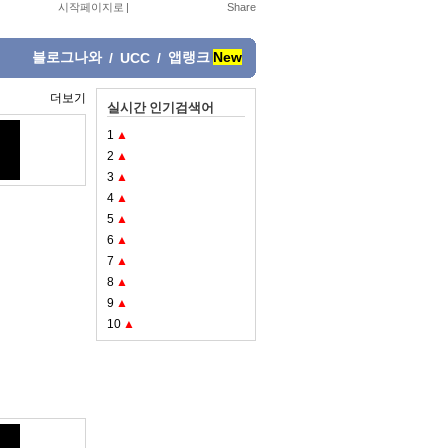
시작페이지로
|
블로그나와
앱랭크
New
/
UCC
/
더보기
실시간 인기검색어
1
▲
2
▲
3
▲
4
▲
5
▲
6
▲
7
▲
8
▲
9
▲
10
▲