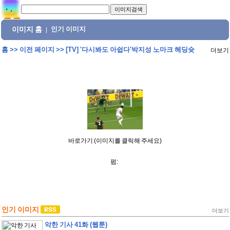
이미지 홈
인기 이미지
|
홈
>>
이전 페이지
>>
[TV] '다시봐도 아쉽다'박지성 노마크 헤딩슛
더보기
바로가기 (이미지를 클릭해 주세요)
펌:
인기 이미지
더보기
악한 기사 41화 (웹툰)