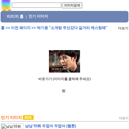
이미지 홈
인기 이미지
|
홈
>>
이전 페이지
>>
박기웅 "소개팅 주선갔다 길거리 캐스팅돼"
더보기
바로가기 (이미지를 클릭해 주세요)
펌:
인기 이미지
더보기
남남 55화 두껍아 두껍아 (웹툰)