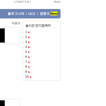
시작페이지로
|
블로그나와
앱랭크
New
/
UCC
/
더보기
실시간 인기검색어
1
▲
2
▲
3
▲
4
▲
5
▲
6
▲
7
▲
8
▲
9
▲
10
▲