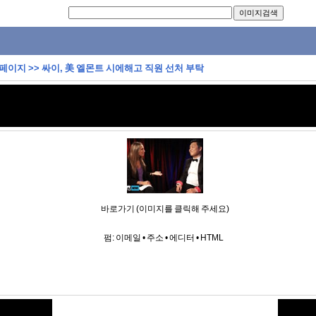
 페이지
>>
싸이, 美 엘몬트 시에해고 직원 선처 부탁
바로가기 (이미지를 클릭해 주세요)
펌:
이메일
•
주소
•
에디터
•
HTML