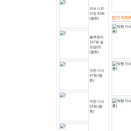
러브 스트
리밍 43화
인기 이미
(웹툰)
블랙윈터
107화.짙
은밤(3)
(웹툰)
악한 기사
47화 (웹
툰)
악한 기사
52화 (웹
툰)