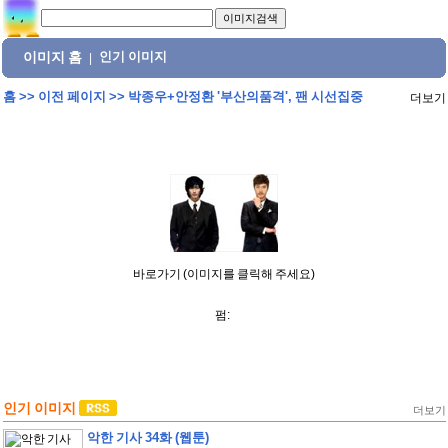
이미지 홈
인기 이미지
|
홈
>>
이전 페이지
>>
박종우+안정환 '부산의품격', 팬 시선집중
더보기
바로가기 (이미지를 클릭해 주세요)
펌:
인기 이미지
더보기
악한 기사 34화 (웹툰)