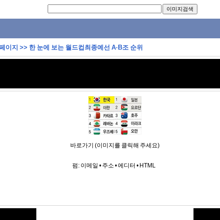
 페이지
>>
한 눈에 보는 월드컵최종예선 A·B조 순위
바로가기 (이미지를 클릭해 주세요)
펌:
이메일
•
주소
•
에디터
•
HTML