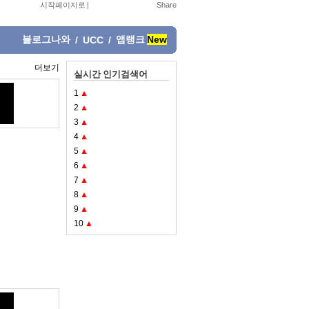
시작페이지로
|
블로그나와
앱랭크
New
/
UCC
/
더보기
실시간 인기검색어
1
▲
2
▲
3
▲
4
▲
5
▲
6
▲
7
▲
8
▲
9
▲
10
▲