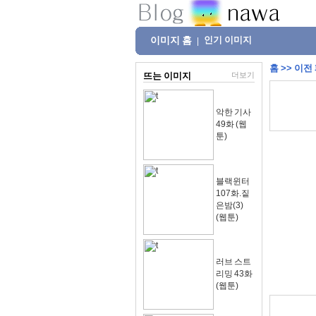
이미지 홈
인기 이미지
|
홈
>>
이전
뜨는 이미지
더보기
악한 기사
49화 (웹
툰)
블랙윈터
107화.짙
은밤(3)
(웹툰)
러브 스트
리밍 43화
(웹툰)