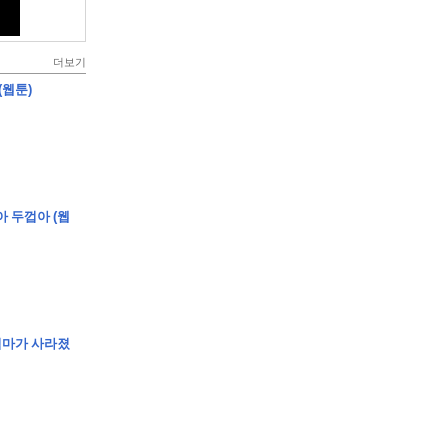
더보기
(웹툰)
아 두껍아 (웹
엄마가 사라졌