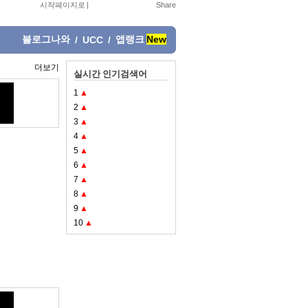
시작페이지로
|
블로그나와
앱랭크
New
/
UCC
/
더보기
실시간 인기검색어
1
▲
2
▲
3
▲
4
▲
5
▲
6
▲
7
▲
8
▲
9
▲
10
▲