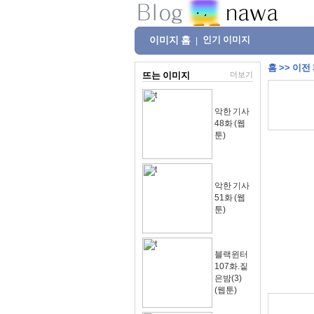
이미지 홈
인기 이미지
|
홈
>>
이전
뜨는 이미지
더보기
악한 기사
48화 (웹
툰)
악한 기사
51화 (웹
툰)
블랙윈터
107화.짙
은밤(3)
(웹툰)