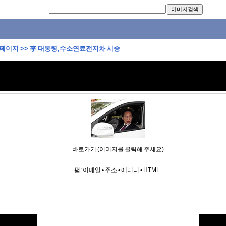
 페이지
>>
李 대통령,수소연료전지차 시승
바로가기 (이미지를 클릭해 주세요)
펌:
이메일
•
주소
•
에디터
•
HTML