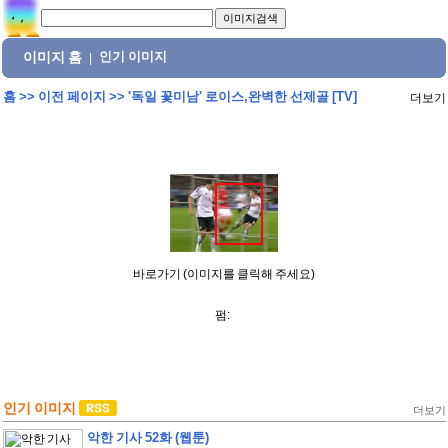
이미지 홈
인기 이미지
|
홈
>>
이전 페이지
>>
'독일 꽃미남' 로이스,완벽한 선제골 [TV]
더보기
바로가기 (이미지를 클릭해 주세요)
펌:
인기 이미지
더보기
악한 기사 52화 (웹툰)