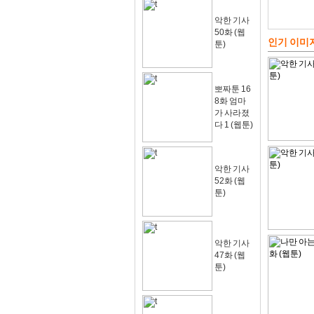
악한 기사
50화 (웹
인기 이미
툰)
뽀짜툰 16
8화 엄마
가 사라졌
다 1 (웹툰)
악한 기사
52화 (웹
툰)
악한 기사
47화 (웹
툰)