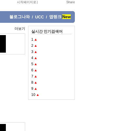
시작페이지로
|
블로그나와
앱랭크
New
/
UCC
/
더보기
실시간 인기검색어
1
▲
2
▲
3
▲
4
▲
5
▲
6
▲
7
▲
8
▲
9
▲
10
▲