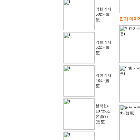
악한 기사
50화 (웹
인기 이미
툰)
악한 기사
52화 (웹
툰)
악한 기사
48화 (웹
툰)
블랙윈터
107화.짙
은밤(3)
(웹툰)