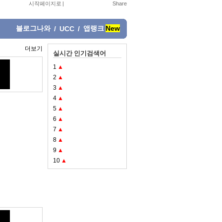
시작페이지로
|
블로그나와
앱랭크
New
/
UCC
/
더보기
실시간 인기검색어
1
▲
2
▲
3
▲
4
▲
5
▲
6
▲
7
▲
8
▲
9
▲
10
▲