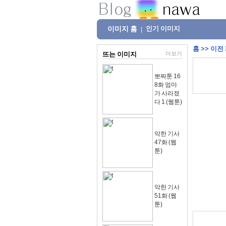
이미지 홈
인기 이미지
|
홈
>>
이전
뜨는 이미지
더보기
뽀짜툰 16
8화 엄마
가 사라졌
다 1 (웹툰)
악한 기사
47화 (웹
툰)
악한 기사
51화 (웹
툰)