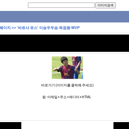
 페이지
>>
'바르샤 유스' 이승우우승·득점왕·MVP
바로가기 (이미지를 클릭해 주세요)
펌:
이메일
•
주소
•
에디터
•
HTML