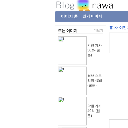
이미지 홈
인기 이미지
|
홈
>>
이전
뜨는 이미지
더보기
악한 기사
50화 (웹
툰)
러브 스트
리밍 43화
(웹툰)
악한 기사
49화 (웹
툰)