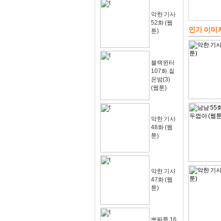
악한 기사
52화 (웹
인기 이미
툰)
블랙윈터
107화.짙
은밤(3)
(웹툰)
악한 기사
48화 (웹
툰)
악한 기사
47화 (웹
툰)
뽀짜툰 16