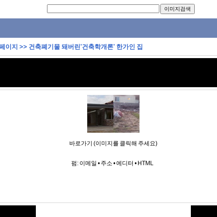
 페이지
>>
건축폐기물 돼버린'건축학개론' 한가인 집
바로가기 (이미지를 클릭해 주세요)
펌:
이메일
•
주소
•
에디터
•
HTML