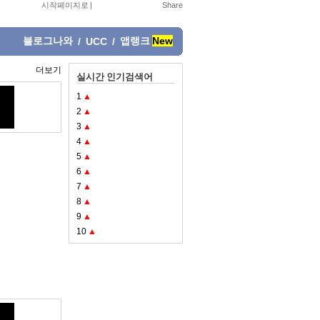
시작페이지로
|
블로그나와
앱랭크
New
/
UCC
/
더보기
실시간 인기검색어
1
▲
2
▲
3
▲
4
▲
5
▲
6
▲
7
▲
8
▲
9
▲
10
▲