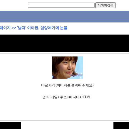
 페이지
>>
'남격' 이아현, 입양얘기에 눈물
바로가기 (이미지를 클릭해 주세요)
펌:
이메일
•
주소
•
에디터
•
HTML