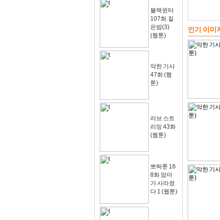
블랙윈터
107화.짙
은밤(3)
인기 이미
(웹툰)
악한 기사
47화 (웹
툰)
러브 스트
리밍 43화
(웹툰)
뽀짜툰 16
8화 엄마
가 사라졌
다 1 (웹툰)