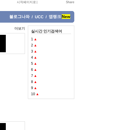
시작페이지로
|
블로그나와
앱랭크
New
/
UCC
/
더보기
실시간 인기검색어
1
▲
2
▲
3
▲
4
▲
5
▲
6
▲
7
▲
8
▲
9
▲
10
▲