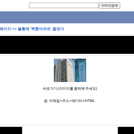
 페이지
>>
불황에 '짝퉁아파트' 줄었다
바로가기 (이미지를 클릭해 주세요)
펌:
이메일
•
주소
•
에디터
•
HTML