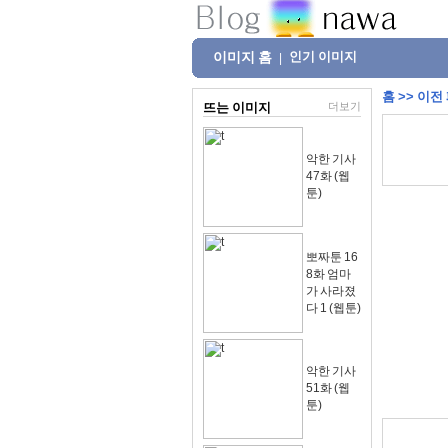
이미지 홈
인기 이미지
|
홈
>>
이전
뜨는 이미지
더보기
악한 기사
47화 (웹
툰)
뽀짜툰 16
8화 엄마
가 사라졌
다 1 (웹툰)
악한 기사
51화 (웹
툰)