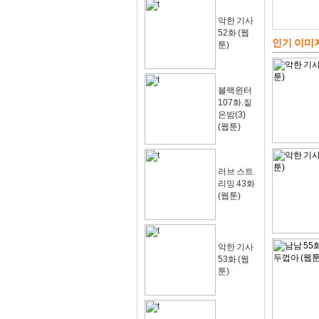
악한 기사
52화 (웹
인기 이미
툰)
블랙윈터
107화.짙
은밤(3)
(웹툰)
러브 스트
리밍 43화
(웹툰)
악한 기사
53화 (웹
툰)