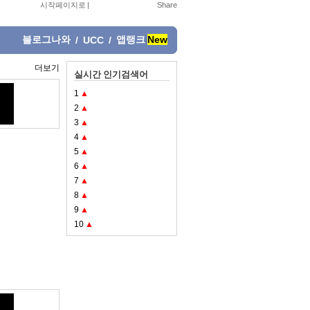
시작페이지로
|
블로그나와
앱랭크
New
/
UCC
/
더보기
실시간 인기검색어
1
▲
2
▲
3
▲
4
▲
5
▲
6
▲
7
▲
8
▲
9
▲
10
▲