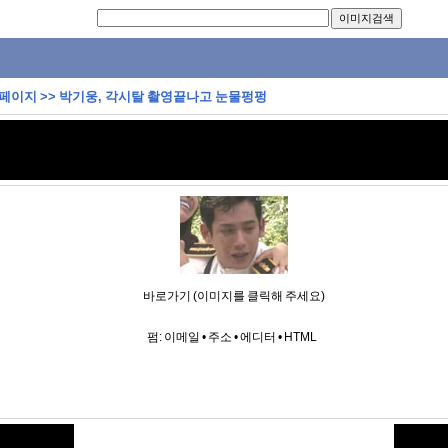
 페이지
>>
박기웅, 각시탈 촬영끝나고 눈물펑펑
바로가기 (이미지를 클릭해 주세요)
펌:
이메일
•
주소
•
에디터
•
HTML