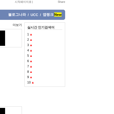
시작페이지로
|
블로그나와
앱랭크
New
/
UCC
/
더보기
실시간 인기검색어
1
▲
2
▲
3
▲
4
▲
5
▲
6
▲
7
▲
8
▲
9
▲
10
▲