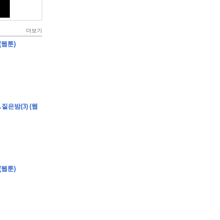
더보기
(웹툰)
짙은밤(3) (웹
(웹툰)