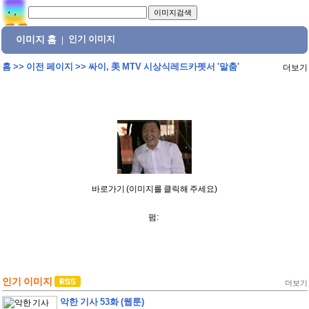
이미지 홈
인기 이미지
|
홈
>>
이전 페이지
>>
싸이, 美 MTV 시상식레드카펫서 '말춤'
더보기
바로가기 (이미지를 클릭해 주세요)
펌:
인기 이미지
더보기
악한 기사 53화 (웹툰)