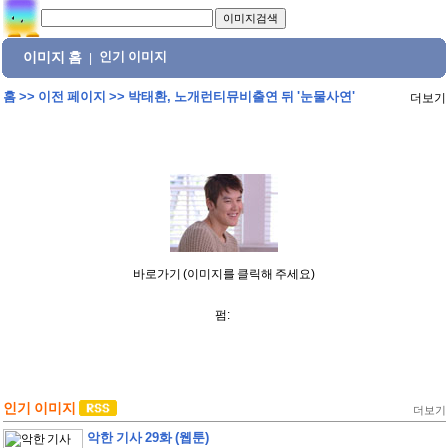
이미지 홈
인기 이미지
|
홈
>>
이전 페이지
>>
박태환, 노개런티뮤비출연 뒤 '눈물사연'
더보기
바로가기 (이미지를 클릭해 주세요)
펌:
인기 이미지
더보기
악한 기사 29화 (웹툰)